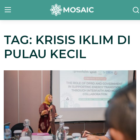
TAG: KRISIS IKLIM DI
Contact
PULAU KECIL
Tentang Kami
Risalah
Team Kami
Galeri
Inisiatif
Sorotan Berita
Bahasa