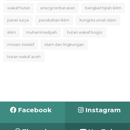
wakaf hutan
energi terbarukan
bengkel hijrah iklim
panel surya
perubahan iklim
kongres umat islam
iklim
muhammadiyah
hutan wakaf bogor
mosaic inisiatif
islam dan lingkungan
hutan wakaf aceh
Facebook
Instagram