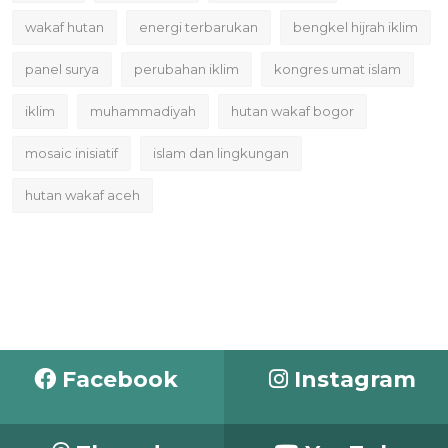
wakaf hutan
energi terbarukan
bengkel hijrah iklim
panel surya
perubahan iklim
kongres umat islam
iklim
muhammadiyah
hutan wakaf bogor
mosaic inisiatif
islam dan lingkungan
hutan wakaf aceh
Facebook
Instagram