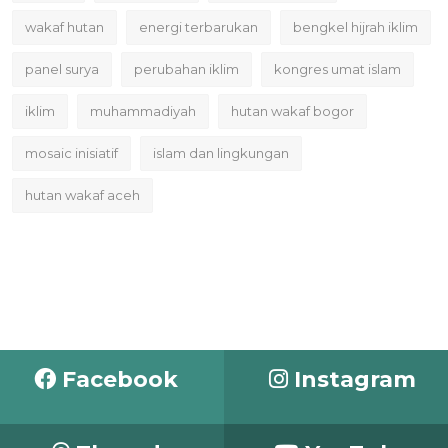
wakaf hutan
energi terbarukan
bengkel hijrah iklim
panel surya
perubahan iklim
kongres umat islam
iklim
muhammadiyah
hutan wakaf bogor
mosaic inisiatif
islam dan lingkungan
hutan wakaf aceh
Facebook
Instagram