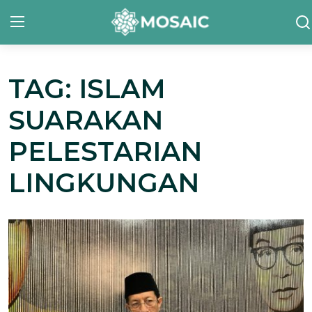
TAG: ISLAM
Contact
SUARAKAN
Tentang Kami
PELESTARIAN
Risalah
LINGKUNGAN
Team Kami
Galeri
Inisiatif
Sorotan Berita
Bahasa