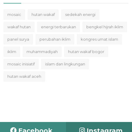
mosaic
hutan wakaf
sedekah energi
wakaf hutan
energi terbarukan
bengkel hijrah iklim
panel surya
perubahan iklim
kongres umat islam
iklim
muhammadiyah
hutan wakaf bogor
mosaic inisiatif
islam dan lingkungan
hutan wakaf aceh
Facebook
Instagram