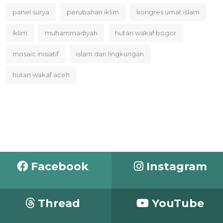
panel surya
perubahan iklim
kongres umat islam
iklim
muhammadiyah
hutan wakaf bogor
mosaic inisiatif
islam dan lingkungan
hutan wakaf aceh
Facebook
Instagram
Thread
YouTube