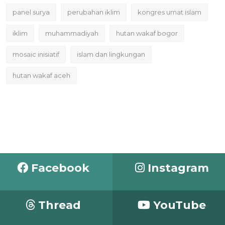
panel surya
perubahan iklim
kongres umat islam
iklim
muhammadiyah
hutan wakaf bogor
mosaic inisiatif
islam dan lingkungan
hutan wakaf aceh
Facebook
Instagram
Thread
YouTube