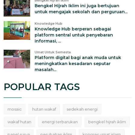
Bengkel Hijrah Iklim
Bengkel Hijrah Iklim ini juga bertujuan
untuk mengajak sekolah dan perguruan...
Knowledge Hub
Knowledge Hub berperan sebagai
platform sentral untuk penyebaran
informasi, ...
Umat Untuk Semesta
Platform digital bagi anak muda untuk
meningkatkan kesadaran seputar
masalah...
POPULAR TAGS
mosaic
hutan wakaf
sedekah energi
wakaf hutan
energi terbarukan
bengkel hijrah iklim
panel surya
perubahan iklim
kongres umat islam