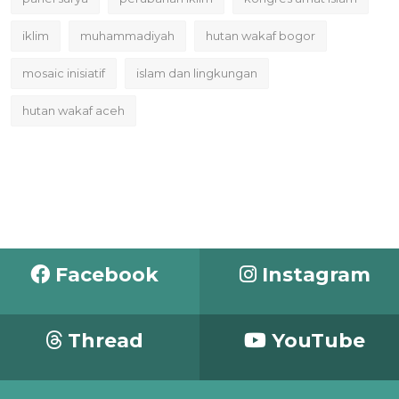
iklim
muhammadiyah
hutan wakaf bogor
mosaic inisiatif
islam dan lingkungan
hutan wakaf aceh
Facebook
Instagram
Thread
YouTube