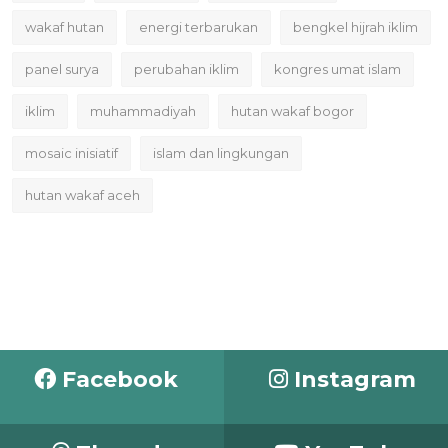
wakaf hutan
energi terbarukan
bengkel hijrah iklim
panel surya
perubahan iklim
kongres umat islam
iklim
muhammadiyah
hutan wakaf bogor
mosaic inisiatif
islam dan lingkungan
hutan wakaf aceh
Facebook
Instagram