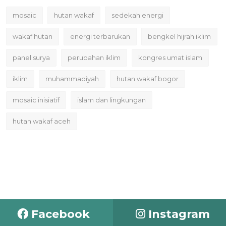
mosaic
hutan wakaf
sedekah energi
wakaf hutan
energi terbarukan
bengkel hijrah iklim
panel surya
perubahan iklim
kongres umat islam
iklim
muhammadiyah
hutan wakaf bogor
mosaic inisiatif
islam dan lingkungan
hutan wakaf aceh
Facebook
Instagram