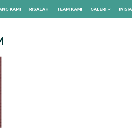
ANG KAMI
RISALAH
TEAM KAMI
GALERI
INISI
M