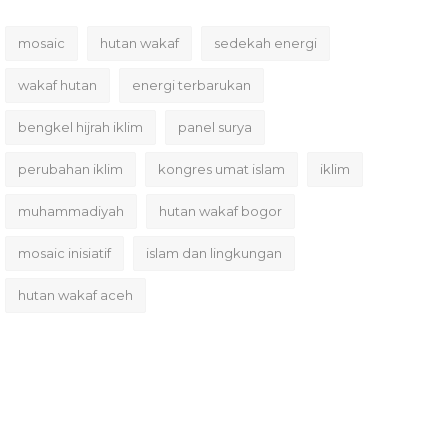
mosaic
hutan wakaf
sedekah energi
wakaf hutan
energi terbarukan
bengkel hijrah iklim
panel surya
perubahan iklim
kongres umat islam
iklim
muhammadiyah
hutan wakaf bogor
mosaic inisiatif
islam dan lingkungan
hutan wakaf aceh