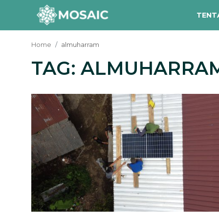
TENT
Home
almuharram
TAG: ALMUHARRA
Contact
Tentang Kami
Risalah
Team Kami
Galeri
Inisiatif
Sorotan Berita