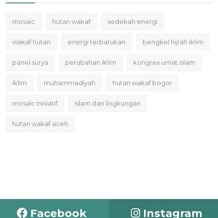
mosaic
hutan wakaf
sedekah energi
wakaf hutan
energi terbarukan
bengkel hijrah iklim
panel surya
perubahan iklim
kongres umat islam
iklim
muhammadiyah
hutan wakaf bogor
mosaic inisiatif
islam dan lingkungan
hutan wakaf aceh
Facebook
Instagram