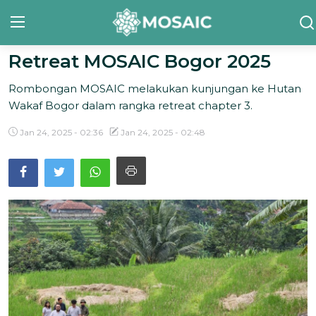
Retreat MOSAIC Bogor 2025
Rombongan MOSAIC melakukan kunjungan ke Hutan
Contact
Wakaf Bogor dalam rangka retreat chapter 3.
Tentang Kami
Jan 24, 2025 - 02:36
Jan 24, 2025 - 02:48
Risalah
Team Kami
Galeri
Inisiatif
Sorotan Berita
Bahasa