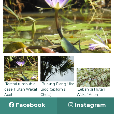
Teratai tumbuh di
Burung Elang Ular
oase Hutan Wakaf
Bido (Spilornis
Lebah di Hutan
Aceh
Chela)
Wakaf Aceh
Facebook
Instagram