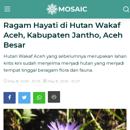
Ragam Hayati di Hutan Wakaf
Aceh, Kabupaten Jantho, Aceh
Contact
Besar
Tentang Kami
Hutan Wakaf Aceh yang sebelumnya merupakan lahan
Risalah
kritis kini sudah menjelma menjadi hutan yang menjadi
tempat tinggal beragam flora dan fauna.
Team Kami
May 8, 2025 - 13:05
May 8, 2025 - 13:07
Galeri
Inisiatif
Sorotan Berita
Bahasa